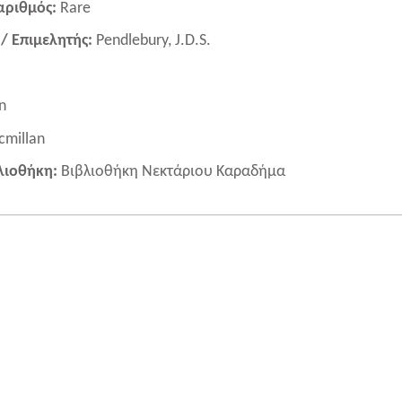
 αριθμός:
Rare
/ Επιμελητής:
Pendlebury, J.D.S.
n
millan
λιοθήκη:
Βιβλιοθήκη Νεκτάριου Καραδήμα