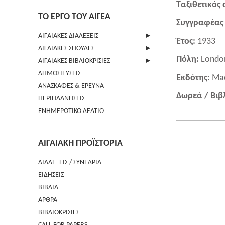
Ταξιθετικός
ΤΟ ΕΡΓΟ ΤΟΥ ΑΙΓΕΑ
Συγγραφέας 
ΑΙΓΑΙΑΚΕΣ ΔΙΑΛΕΞΕΙΣ
Έτος:
1933
ΑΙΓΑΙΑΚΕΣ ΣΠΟΥΔΕΣ
ΠΛΗΡΟΦΟΡΙΕΣ
Πόλη:
Londo
ΑΙΓΑΙΑΚΕΣ ΒΙΒΛΙΟΚΡΙΣΙΕΣ
ΠΛΗΡΟΦΟΡΙΕΣ
ΔΗΜΟΣΙΕΥΣΕΙΣ
ΟΔΗΓΙΕΣ ΠΡΟΣ ΣΥΓΓΡΑΦΕΙΣ
ΠΛΗΡΟΦΟΡΙΕΣ
Εκδότης:
Mac
ΑΝΑΣΚΑΦΕΣ & ΕΡΕΥΝΑ
ΟΡΟΙ ΧΡΗΣΗΣ
Δωρεά / Βιβ
ΠΕΡΙΠΛΑΝΗΣΕΙΣ
ΕΠΙΚΟΙΝΩΝΙΑ
ΕΝΗΜΕΡΩΤΙΚΟ ΔΕΛΤΙΟ
ΑΙΓΑΙΑΚΗ ΠΡΟΪΣΤΟΡΙΑ
ΔΙΑΛΕΞΕΙΣ / ΣΥΝΕΔΡΙΑ
ΕΙΔΗΣΕΙΣ
ΒΙΒΛΙΑ
ΑΡΘΡΑ
ΒΙΒΛΙΟΚΡΙΣΙΕΣ