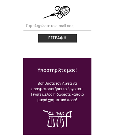
Υποστηρίξτε μας!
Βοηθήστε τον
Αιγέα
να
πραγματοποιήσει το έργο του.
Γίνετε μέλος ή δωρίστε κάποιο
μικρό χρηματικό ποσό!