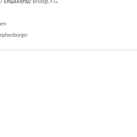
/ Επιμελητής:
Brustgi, F.G.
hen
mphenburger