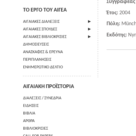
Συγγραφέας 
ΤΟ ΕΡΓΟ ΤΟΥ ΑΙΓΕΑ
Έτος:
2004
ΑΙΓΑΙΑΚΕΣ ΔΙΑΛΕΞΕΙΣ
Πόλη:
Münc
ΑΙΓΑΙΑΚΕΣ ΣΠΟΥΔΕΣ
ΠΛΗΡΟΦΟΡΙΕΣ
Εκδότης:
Ny
ΑΙΓΑΙΑΚΕΣ ΒΙΒΛΙΟΚΡΙΣΙΕΣ
ΠΛΗΡΟΦΟΡΙΕΣ
ΔΗΜΟΣΙΕΥΣΕΙΣ
ΟΔΗΓΙΕΣ ΠΡΟΣ ΣΥΓΓΡΑΦΕΙΣ
ΠΛΗΡΟΦΟΡΙΕΣ
ΑΝΑΣΚΑΦΕΣ & ΕΡΕΥΝΑ
ΟΡΟΙ ΧΡΗΣΗΣ
ΠΕΡΙΠΛΑΝΗΣΕΙΣ
ΕΠΙΚΟΙΝΩΝΙΑ
ΕΝΗΜΕΡΩΤΙΚΟ ΔΕΛΤΙΟ
ΑΙΓΑΙΑΚΗ ΠΡΟΪΣΤΟΡΙΑ
ΔΙΑΛΕΞΕΙΣ / ΣΥΝΕΔΡΙΑ
ΕΙΔΗΣΕΙΣ
ΒΙΒΛΙΑ
ΑΡΘΡΑ
ΒΙΒΛΙΟΚΡΙΣΙΕΣ