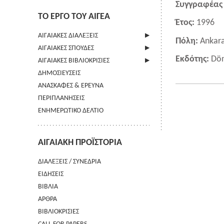
Συγγραφέας 
ΤΟ ΕΡΓΟ ΤΟΥ ΑΙΓΕΑ
Έτος:
1996
ΑΙΓΑΙΑΚΕΣ ΔΙΑΛΕΞΕΙΣ
Πόλη:
Ankar
ΑΙΓΑΙΑΚΕΣ ΣΠΟΥΔΕΣ
ΠΛΗΡΟΦΟΡΙΕΣ
Εκδότης:
Dön
ΑΙΓΑΙΑΚΕΣ ΒΙΒΛΙΟΚΡΙΣΙΕΣ
ΠΛΗΡΟΦΟΡΙΕΣ
ΔΗΜΟΣΙΕΥΣΕΙΣ
ΟΔΗΓΙΕΣ ΠΡΟΣ ΣΥΓΓΡΑΦΕΙΣ
ΠΛΗΡΟΦΟΡΙΕΣ
ΑΝΑΣΚΑΦΕΣ & ΕΡΕΥΝΑ
ΟΡΟΙ ΧΡΗΣΗΣ
ΠΕΡΙΠΛΑΝΗΣΕΙΣ
ΕΠΙΚΟΙΝΩΝΙΑ
ΕΝΗΜΕΡΩΤΙΚΟ ΔΕΛΤΙΟ
ΑΙΓΑΙΑΚΗ ΠΡΟΪΣΤΟΡΙΑ
ΔΙΑΛΕΞΕΙΣ / ΣΥΝΕΔΡΙΑ
ΕΙΔΗΣΕΙΣ
ΒΙΒΛΙΑ
ΑΡΘΡΑ
ΒΙΒΛΙΟΚΡΙΣΙΕΣ