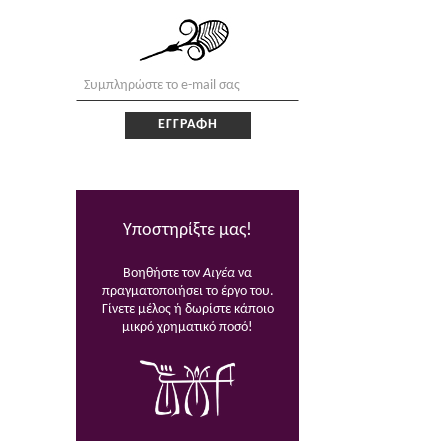
Υποστηρίξτε μας!
Βοηθήστε τον
Αιγέα
να
πραγματοποιήσει το έργο του.
Γίνετε μέλος ή δωρίστε κάποιο
μικρό χρηματικό ποσό!