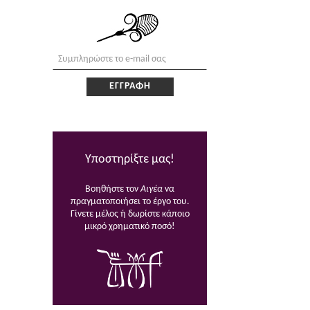
Υποστηρίξτε μας!
Βοηθήστε τον
Αιγέα
να
πραγματοποιήσει το έργο του.
Γίνετε μέλος ή δωρίστε κάποιο
μικρό χρηματικό ποσό!