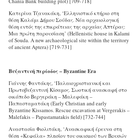
Chania Bank building plot) [709-718]
Κατερίνα Tζανακάκη, ‘Ελληνιστικό κτήριο στη
θέση Καλάμι Δήμου Σούδας. Νέα αρχαιολογική
θέση εντός της επικράτειας της αρχαίας Απτέρας:
Μια πρώτη παρουσίαση’ (Hellenistic house in Kalami
of Souda. A new archaeological site within the territory
of ancient Aptera) [719-731]
Βυζαντινή περίοδος
–
Byzantine
Era
Γιάννης Φαντάκης, ‘Παλαιοχριστιανική και
Πρωτοβυζαντινή Κίσαμος. Σωοτική ανασκαφή στο
οικόπεδο Βεργεράκη – Μαλεφάκη –
Παπασταματάκη (Early Christian and early
Byzantine Kissamos. Rescue excavation at Vergerakis –
Malefakis – Papastamatakis field) [732-744]
Αναστασία Φιολιτάκη, ‘Ανασκαφική έρευνα στη
θέση «Κεφάλα» πλησίον του οικισμού των Βρυσών