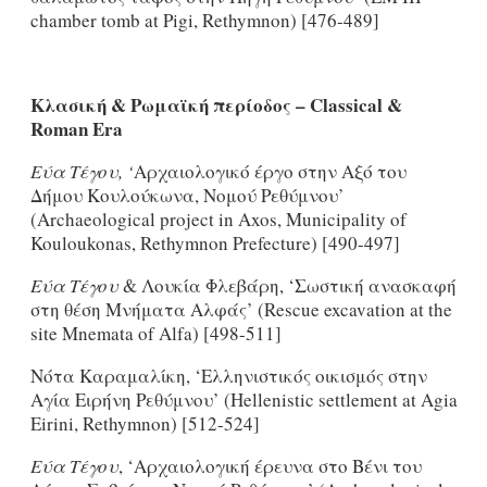
chamber tomb at Pigi, Rethymnon) [476-489]
Κλασική & Ρωμαϊκή περίοδος –
Classical
&
Roman
Era
Εύα Τέγου, ‘
Αρχαιολογικό έργο στην Αξό του
Δήμου Κουλούκωνα, Νομού Ρεθύμνου’
(Archaeological project in Axos, Municipality of
Kouloukonas, Rethymnon Prefecture) [490-497]
Εύα
Τέγου
& Λουκία Φλεβάρη, ‘Σωστική ανασκαφή
στη θέση Μνήματα Αλφάς’ (Rescue excavation at the
site Mnemata of Alfa) [498-511]
Νότα Καραμαλίκη, ‘Ελληνιστικός οικισμός στην
Αγία Ειρήνη Ρεθύμνου’ (Hellenistic settlement at Agia
Eirini, Rethymnon) [512-524]
Εύα Τέγου
, ‘Αρχαιολογική έρευνα στο Βένι του