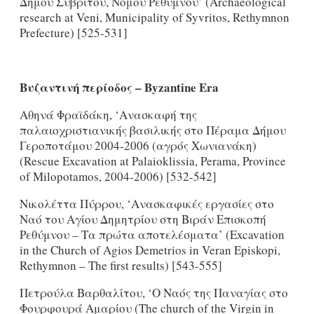
Δήμου Συβρίτου, Νομού Ρεθύμνου’ (Archaeological
research at Veni, Municipality of Syvritos, Rethymnon
Prefecture) [525-531]
Βυζαντινή περίοδος
–
Byzantine
Era
Αθηνά Φραϊδάκη, ‘Ανασκαφή της
παλαιοχριστιανικής βασιλικής στο Πέραμα Δήμου
Γεροποτάμου 2004-2006 (αγρός Χωνιανάκη)
(Rescue Excavation at Palaioklissia, Perama, Province
of Milopotamos, 2004-2006) [532-542]
Νικολέττα Πύρρου, ‘Ανασκαφικές εργασίες στο
Ναό του Αγίου Δημητρίου στη Βιράν Επισκοπή
Ρεθύμνου – Τα πρώτα αποτελέσματα’ (Excavation
in the Church of Agios Demetrios in Veran Episkopi,
Rethymnon – The first results) [543-555]
Πετρούλα Βαρθαλίτου, ‘O Ναός της Παναγίας στο
Φουρφουρά Αμαρίου (The church of the Virgin in