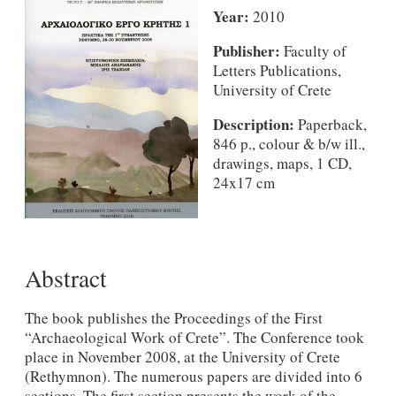
Year:
2010
Publisher:
Faculty of
Letters Publications,
University of Crete
Description:
Paperback,
846 p., colour & b/w ill.,
drawings, maps, 1 CD,
24x17 cm
Abstract
The book publishes the Proceedings of the First
“Archaeological Work of Crete”. The Conference took
place in November 2008, at the University of Crete
(Rethymnon). The numerous papers are divided into 6
sections. The first section presents the work of the