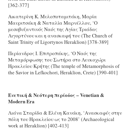
[362-377]
Αικατερίνη Κ. Μυλοποταμιτάκη, Μαρία
Μαυριτσάκη & Ναταλία Μαρνέλλου, ‘O
μεσοβυζαντινός Ναός της Αγίας Τριάδας
Λιγορτύνου και η ανασκαφή του (The Church of
Saint Trinity of Ligortynos Heraklion) [378-389]
Περίανδρος I. Επιτροπάκης, ‘O Ναός της
Μεταμόρφωσης του Σωτήρα στο Λευκοχώρι
Ηρακλείου Κρήτης (The temple of Metamorphosis of
the Savior in Lefkochori, Heraklion, Crete) [390-401]
Ενετική
& Νεότερη περίοδος –
Venetian
&
Modern
Era
Λιάνα Σταρίδα & Ελένη Kανάκη, ‘Ανασκαφές στην
πόλη του Ηρακλείου ως το 2008’ (Archaeological
work at Heraklion) [402-413]