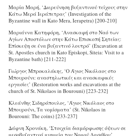
Μαρία Mαρή, ‘Διερεύνηση βυζαντινού τείχους στην
Κάτω Μερά Ιεράπετρας’ (Investigation of the
Byzantine wall in Kato Mera, Ierapetra) [200-210]
Μαριάννα Κατηφόρη, ‘Ανασκαφή στο Ναό των
Αγίων Αποστόλων στην Κάτω Επισκοπή Σητείας:
Επίσκεψη σε ένα βυζαντινό λουτρό’ (Excavation at
St. Apostles church in Kato Episkopi, Siteia: Visit to a
Byzantine bath) [211-222]
Γιώργος Μπροκαλάκης, ‘O Άγιος Νικόλαος στο
Μπουρούνι: αναστηλωτικές και ανασκαφικές
εργασίες’ (Restoration works and excavations at the
church of St. Nikolaos in Bourouni) [223-232]
Κλεάνθης Σιδηρόπουλος, ‘Άγιος Νικόλαος στο
Μπουρούνι, Τα νομίσματα’ (St. Nikolaos in
Bourouni: The coins) [233-237]
Δάφνη Χρονάκη, ‘Στοιχεία διαμόρφωσης όψεων σε
μεσοβυζαντινά μνημεία του Νομού Λασιθίου’