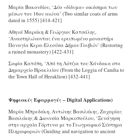
Μαρία Βακονδίου, ‘Δύο «δίδυμα» οικόσημα των
μέσων του 16ου αιώνα’ (Two similar coats of arms
dated in 1555) [414-421]
Αθηνά Mαράκη & Γεώργιος Κατσάλης,
‘Αναστηλώνοντας ένα ερειπωμένο μοναστήρι
Παναγία Κερα-Ελεούσα Δήμου Γουβών’ (Restoring
a ruined monastery) [422-431]
Σοφία Κατόπη, ‘Από τη Λότζια του Χάνδακα στο
Δημαρχείο Ηρακλείου (From the Loggia of Candia to
the Town Hall of Heraklion) [432-441]
Ψηφιακές
Εφαρμογές
– Digital Applications)
Μαρία Μπρεδάκη, Αντώνης Βασιλάκης, Ζαχαρίας
Βασιλάκης & Διονυσία Μαρκοπούλου, ‘Ξενάγηση
στην αρχαία Γόρτυνα με το Γεωγραφικό Σύστημα
Πληροφοριών (Guiding and navigation to ancient