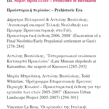
III.
Νομός
Ηρακλείου
– Prefecture of Heraklion
Προϊστορική περίοδος –
Prehistoric
Era
Δήμητρα Πυλαρινού & Αντώνης Βασιλάκης,
‘Ανασκαφή οικισμού Τελικής Νεολιθικής και
Πρώιμης Προανακτορικής στο Γάζι.
Προκαταρκτική έκθεση 2006, 2008’ (Excavation of a
Final Neolithic/Early Prepalatial settlement at Gazi)
[276-284]
Αντώνης Βασιλάκης, ‘Υστερομινωικοί νεώσοικοι
Κατσαμπά Ηρακλείου’ (Late Minoan shipsheds at
Katsambas, the seaport of Knossos) [285-293]
Μαρία Μπρεδάκη, Αντώνης Βασιλάκης, Todd
Whitelaw, ‘Πρόγραμμα Επιφανειακής Έρευνας
Περιοχής Κνωσού – Προκαταρκτική έκθεση για την
εργασία των ετών 2005-2007’ (Knossos Urban
Landscape Project 2005-2007) [294-301]
Vincenzo La Rosa, ‘Οι εργασίες της Ιταλικής