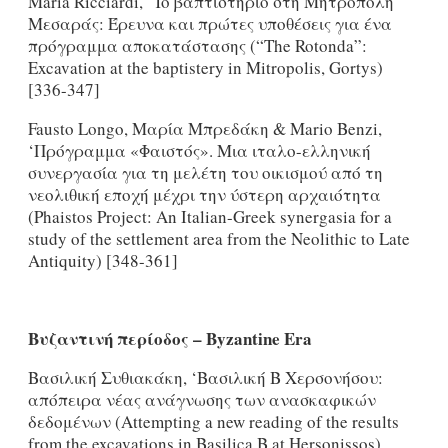
Maria Ricciardi, ‘To βαπτιστήριο στη Μητρόπολη
Μεσαράς: Έρευνα και πρώτες υποθέσεις για ένα
πρόγραμμα αποκατάστασης (“The Rotonda”:
Excavation at the baptistery in Mitropolis, Gortys)
[336-347]
Fausto Longo, Μαρία Μπρεδάκη & Mario Benzi,
‘Πρόγραμμα «Φαιστός». Μια ιταλο-ελληνική
συνεργασία για τη μελέτη του οικισμού από τη
νεολιθική εποχή μέχρι την ύστερη αρχαιότητα
(Phaistos Project: An Italian-Greek synergasia for a
study of the settlement area from the Neolithic to Late
Antiquity) [348-361]
Βυζαντινή
περίοδος
– Byzantine Era
Βασιλική Συθιακάκη, ‘Βασιλική B Χερσονήσου:
απόπειρα νέας ανάγνωσης των ανασκαφικών
δεδομένων (Attempting a new reading of the results
from the excavations in Basilica B at Hersonissos)