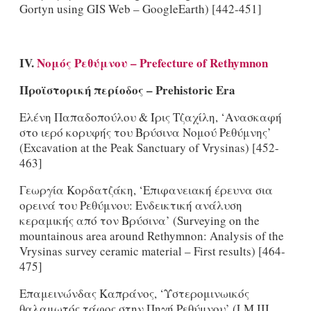
Gortyn using GIS Web – GoogleEarth) [442-451]
IV.
Νομός
Ρεθύμνου
– Prefecture of Rethymnon
Προϊστορική
περίοδος
– Prehistoric Era
Ελένη Παπαδοπούλου & Ίρις Τζαχίλη, ‘Ανασκαφή
στο ιερό κορυφής του Βρύσινα Νομού Ρεθύμνης’
(Excavation at the Peak Sanctuary of Vrysinas) [452-
463]
Γεωργία Κορδατζάκη, ‘Επιφανειακή έρευνα σια
ορεινά του Ρεθύμνου: Ενδεικτική ανάλυση
κεραμικής από τον Βρύσινα’ (Surveying on the
mountainous area around Rethymnon: Analysis of the
Vrysinas survey ceramic material – First results) [464-
475]
Επαμεινώνδας Καπράνος, ‘Υστερομινωικός
θαλαμωτός τάφος στην Πηγή Ρεθύμνου’ (LM III