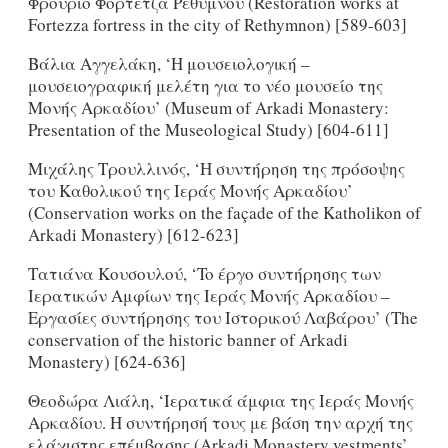
Φρούριο Φορτέτζα Ρεθύμνου (Restoration works at
Fortezza fortress in the city of Rethymnon) [589-603]
Βάλια Αγγελάκη, ‘H μουσειολογική –
μουσειογραφική μελέτη για το νέο μουσείο της
Μονής Αρκαδίου’ (Museum of Arkadi Monastery:
Presentation of the Museological Study) [604-611]
Μιχάλης Τρουλλινός, ‘H συντήρηση της πρόσοψης
του Καθολικού της Ιεράς Μονής Αρκαδίου’
(Conservation works on the façade of the Katholikon of
Arkadi Monastery) [612-623]
Τατιάνα Κουσουλού, ‘To έργο συντήρησης των
Ιερατικών Αμφίων της Ιεράς Μονής Αρκαδίου –
Εργασίες συντήρησης του Ιστορικού Λαβάρου’ (The
conservation of the historic banner of Arkadi
Monastery) [624-636]
Θεοδώρα Λιάλη, ‘Ιερατικά άμφια της Ιεράς Μονής
Αρκαδίου. H συντήρησή τους με βάση την αρχή της
ελάχιστης επέμβασης (Arkadi Monastery vestments’