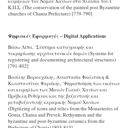
κειμηλίων του Νομού Χανίων στα πλαίσια του Γ΄
Κ.Π.Σ. (The conservation of the painted post Byzantine
churches of Chania Prefecture) [779-790]
Ψηφιακές Εφαρμογές –
Digital
Applications
Βάσω Λίπα, ‘Σύστημα καταγραφής και
τεκμηρίωσης αρχιτεκτονικών δομών (Systems for
registering and documenting architectural structures)
[791-802]
Βασίλης Βαρουχάκης, Αναστασία Φιολιτάκη &
Κωνσταντίνος Ψαράκης, ‘Ψηφιοποίηση των εικόνων
και κειμηλίων των Μονών Γωνιάς Χανίων και
Πρέβελη Ρεθύμνου και της βυζαντινής και
μεταβυζαντινής κεραμικής Νομού Χανίων
(Digitizing of icons and relics from the Monasteries of
Gonia, Chania and Preveli, Rethymnon and the
byzantine and post-byzantine ceramics from the
Prefecture of Chania) [803-813]