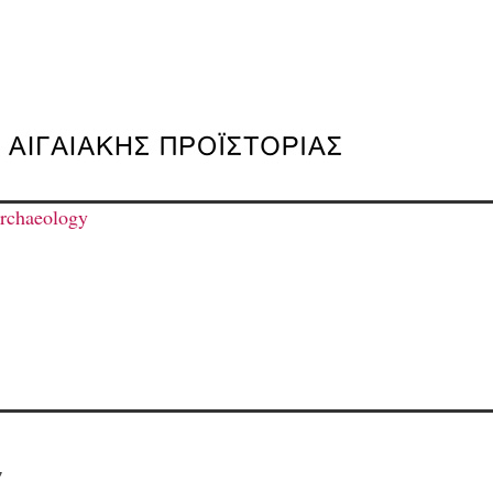
rchaeology
7