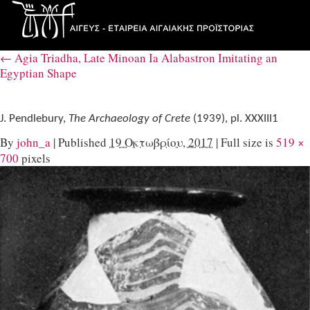
←
Agia Triadha, Late Minoan Ia Alabastron Imitating an
Egyptian Shape
J. Pendlebury,
The Archaeology of Crete
(1939), pl. XΧXIII1
By
john_a
|
Published
19 Οκτωβρίου, 2017
|
Full size is
519 ×
700
pixels