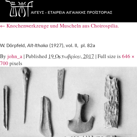
←
Knochenwerkzeuge und Muscheln aus Choirospilia.
W. Dörpfeld,
Alt-Ithaka
(1927), vol. II, pl. 82a
By
john_a
|
Published
19 Οκτωβρίου, 2017
|
Full size is
646 ×
700
pixels