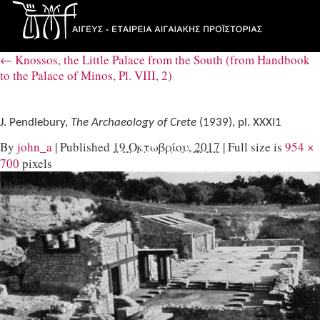
←
Knossos, the Little Palace from the South (from Handbook
to the Palace of Minos, Pl. VIII, 2)
J. Pendlebury,
The Archaeology of Crete
(1939), pl. XΧXI1
By
john_a
|
Published
19 Οκτωβρίου, 2017
|
Full size is
954 ×
700
pixels