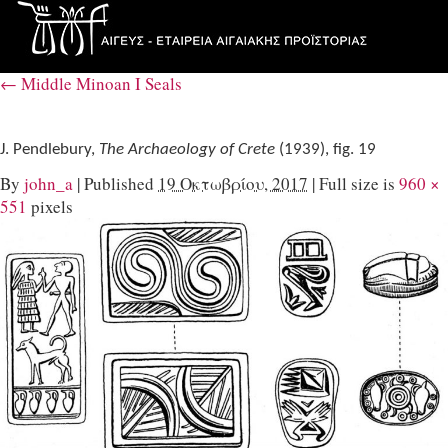
←
Middle Minoan I Seals
J. Pendlebury,
The Archaeology of Crete
(1939), fig. 19
By
john_a
|
Published
19 Οκτωβρίου, 2017
|
Full size is
960 ×
551
pixels