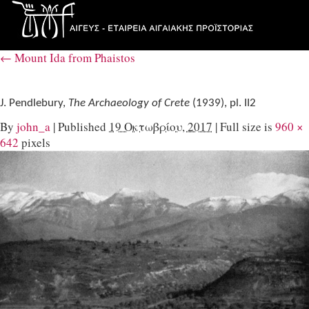
←
Mount Ida from Phaistos
J. Pendlebury,
The Archaeology of Crete
(1939), pl. II2
By
john_a
|
Published
19 Οκτωβρίου, 2017
|
Full size is
960 ×
642
pixels