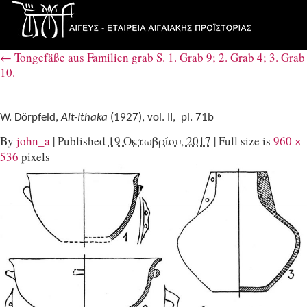
←
Tongefäße aus Familien­ grab S. 1. Grab 9; 2. Grab 4; 3. Grab
10.
W. Dörpfeld,
Alt-Ithaka
(1927), vol. II, pl. 71b
By
john_a
|
Published
19 Οκτωβρίου, 2017
|
Full size is
960 ×
536
pixels