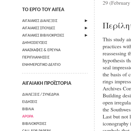
29 (February
ΤΟ ΕΡΓΟ ΤΟΥ ΑΙΓΕΑ
ΑΙΓΑΙΑΚΕΣ ΔΙΑΛΕΞΕΙΣ
Περίλη
ΑΙΓΑΙΑΚΕΣ ΣΠΟΥΔΕΣ
ΠΛΗΡΟΦΟΡΙΕΣ
ΑΙΓΑΙΑΚΕΣ ΒΙΒΛΙΟΚΡΙΣΙΕΣ
ΠΛΗΡΟΦΟΡΙΕΣ
This study ai
ΔΗΜΟΣΙΕΥΣΕΙΣ
ΟΔΗΓΙΕΣ ΠΡΟΣ ΣΥΓΓΡΑΦΕΙΣ
ΠΛΗΡΟΦΟΡΙΕΣ
practices wit
ΑΝΑΣΚΑΦΕΣ & ΕΡΕΥΝΑ
ΟΡΟΙ ΧΡΗΣΗΣ
reassessing t
ΠΕΡΙΠΛΑΝΗΣΕΙΣ
ΕΠΙΚΟΙΝΩΝΙΑ
hypothesis th
ΕΝΗΜΕΡΩΤΙΚΟ ΔΕΛΤΙΟ
seal impressi
the basis of 
rings impress
ΑΙΓΑΙΑΚΗ ΠΡΟΪΣΤΟΡΙΑ
Archives Com
Building desi
ΔΙΑΛΕΞΕΙΣ / ΣΥΝΕΔΡΙΑ
open irregul
ΕΙΔΗΣΕΙΣ
the Southwest
ΒΙΒΛΙΑ
Last but not 
ΑΡΘΡΑ
iconography i
ΒΙΒΛΙΟΚΡΙΣΙΕΣ
symbols that