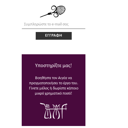
Υποστηρίξτε μας!
Βοηθήστε τον
Αιγέα
να
πραγματοποιήσει το έργο του.
Γίνετε μέλος ή δωρίστε κάποιο
μικρό χρηματικό ποσό!