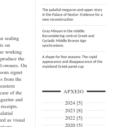
The palatial megaron and upper story
in the Palace of Nestor: Evidence for a
new reconstruction
Gray Minyan in the middle:
Reconsidering central Greek and
an sealing
Cycladic Middle Bronze Age
is on
synchronisms
the working
o produce the
A shape for few seasons: The rapid
appearance and disappearance of the
eal-owners. On
mainland Greek panel cup
loom signet
es from the
eastern
ΑΡΧΕΙΟ
case of the
agazine and
2024 [5]
 receipts.
2023 [8]
alatial
2022 [5]
ted as visual
2020 [5]
anisms