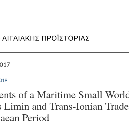
2017
019
nts of a Maritime Small World
 Limin and Trans-Ionian Trade 
aean Period