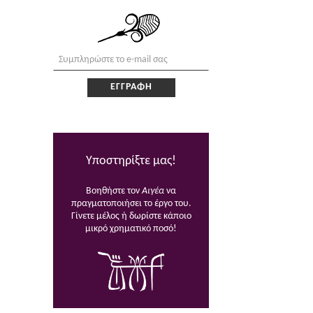
Υποστηρίξτε μας!
Βοηθήστε τον
Αιγέα
να
πραγματοποιήσει το έργο του.
Γίνετε μέλος ή δωρίστε κάποιο
μικρό χρηματικό ποσό!