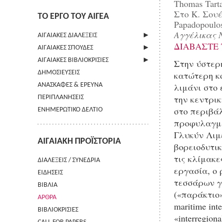
Thomas Tart
Στο Κ. Σουέ
ΤΟ ΕΡΓΟ ΤΟΥ ΑΙΓΕΑ
Papadopoulo
Αγγέλικας 
ΑΙΓΑΙΑΚΕΣ ΔΙΑΛΕΞΕΙΣ
ΔΙΑΒΑΣΤΕ 
ΑΙΓΑΙΑΚΕΣ ΣΠΟΥΔΕΣ
ΠΛΗΡΟΦΟΡΙΕΣ
ΑΙΓΑΙΑΚΕΣ ΒΙΒΛΙΟΚΡΙΣΙΕΣ
ΠΛΗΡΟΦΟΡΙΕΣ
Στην ύστερη
ΔΗΜΟΣΙΕΥΣΕΙΣ
ΟΔΗΓΙΕΣ ΠΡΟΣ ΣΥΓΓΡΑΦΕΙΣ
ΠΛΗΡΟΦΟΡΙΕΣ
κατώτερη κ
λιμάνι στο
ΑΝΑΣΚΑΦΕΣ & ΕΡΕΥΝΑ
ΟΡΟΙ ΧΡΗΣΗΣ
την κεντρικ
ΠΕΡΙΠΛΑΝΗΣΕΙΣ
ΕΠΙΚΟΙΝΩΝΙΑ
στο περιβάλ
ΕΝΗΜΕΡΩΤΙΚΟ ΔΕΛΤΙΟ
προφυλαγμέ
Γλυκύν Λιμ
ΑΙΓΑΙΑΚΗ ΠΡΟΪΣΤΟΡΙΑ
βορειοδυτικ
τις κλίμακε
ΔΙΑΛΕΞΕΙΣ / ΣΥΝΕΔΡΙΑ
εργασία, ο 
ΕΙΔΗΣΕΙΣ
τεσσάρων γ
ΒΙΒΛΙΑ
(«παράκτιο»
ΑΡΘΡΑ
maritime in
ΒΙΒΛΙΟΚΡΙΣΙΕΣ
«interregion