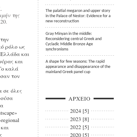
.
The palatial megaron and upper story
ιμήν της
in the Palace of Nestor: Evidence for a
20.
new reconstruction
Gray Minyan in the middle:
στην
Reconsidering central Greek and
Cycladic Middle Bronze Age
κό ρόλο ως
synchronisms
 Ελλάδα και
φύρας και
A shape for few seasons: The rapid
Το καλά
appearance and disappearance of the
mainland Greek panel cup
ύσαν τον
α σε όλες
ρούσα
ΑΡΧΕΙΟ
μα
2024 [5]
tscape»
2023 [8]
regional
2022 [5]
 και
ς
2020 [5]