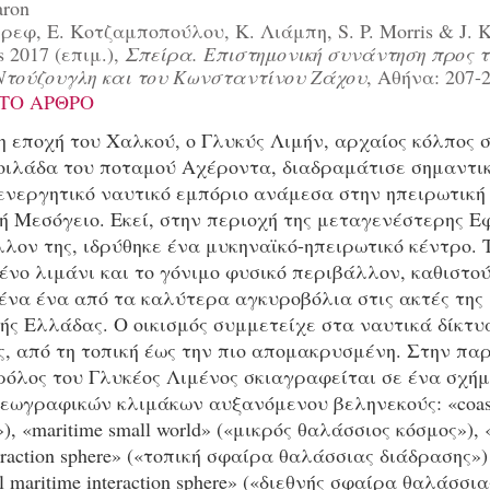
aron
ρεφ, Ε. Κοτζαμποπούλου, Κ. Λιάμπη, S. P. Morris & J. K
s 2017 (επιμ.),
Σπείρα. Επιστημονική συνάντηση προς τ
Ντούζουγλη και του Κωνσταντίνου Ζάχου
, Αθήνα: 207-2
ΤΟ ΑΡΘΡΟ
 εποχή του Χαλκού, ο Γλυκύς Λιμήν, αρχαίος κόλπος 
οιλάδα του ποταμού Αχέροντα, διαδραμάτισε σημαντι
 ενεργητικό ναυτικό εμπόριο ανάμεσα στην ηπειρωτική
ή Μεσόγειο. Εκεί, στην περιοχή της μεταγενέστερης Ε
λον της, ιδρύθηκε ένα μυκηναϊκό-ηπειρωτικό κέντρο. 
νο λιμάνι και το γόνιμο φυσικό περιβάλλον, καθιστο
ένα ένα από τα καλύτερα αγκυροβόλια στις ακτές της
ής Ελλάδας. Ο οικισμός συμμετείχε στα ναυτικά δίκτυ
ς, από τη τοπική έως την πιο απομακρυσμένη. Στην πα
ρόλος του Γλυκέος Λιμένος σκιαγραφείται σε ένα σχή
εωγραφικών κλιμάκων αυξανόμενου βεληνεκούς: «coas
), «maritime small world» («μικρός θαλάσσιος κόσμος»), «
teraction sphere» («τοπική σφαίρα θαλάσσιας διάδρασης»)
al maritime interaction sphere» («διεθνής σφαίρα θαλάσσια