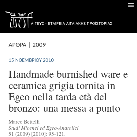
ΑΡΘΡΑ | 2009
15 ΝΟΕΜΒΡΊΟΥ 2010
Handmade burnished ware e
ceramica grigia tornita in
Egeo nella tarda età del
bronzo: una messa a punto
Marco Bettelli
Studi Micenei ed Egeo-Anatolici
51 (2009) [2010]: 95-121.