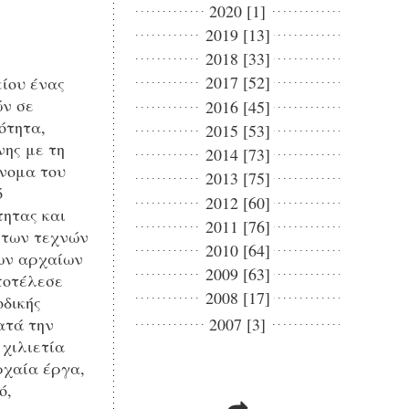
2020 [1]
2019 [13]
2018 [33]
2017 [52]
ίου ένας
ών σε
2016 [45]
ότητα,
2015 [53]
νης με τη
2014 [73]
όνομα του
2013 [75]
ό
2012 [60]
τητας και
2011 [76]
η των τεχνών
2010 [64]
των αρχαίων
2009 [63]
ποτέλεσε
2008 [17]
οδικής
ατά την
2007 [3]
 χιλιετία
ρχαία έργα,
ό,