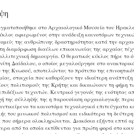
ψη
αγματοποιήθηκε στο Αρχαιολογικό Μουσείο του Ηρακλε
κύκλος αφιερωμένος στην ανάδειξη καινοτόμων τεχνικ
τομείς της ανθρώπινης δραστηριότητας κατά την αρχαι
τη διαμόρφωση διαύλων επικοινωνίας της αρχαίας τέχ
λλιτεχνική δημιουργία. Ο θεματικός κύκλος πήρε το 
χνίτη Δαίδαλου, ο οποίος μεγαλούργησε στο ανακτορικ
 της Κνωσού, αποτελώντας το πρότυπο της επινοητικό
μίας, στοιχεία που καθορίζουν την ιδιαίτερη ανάπτυξ
ους πολιτισμούς της Κρήτης και δικαιώνουν τη φήμη 
επιδέξιων τεχνιτών. Κεντρικό γεγονός της ενότητας α
ή της σύλληψής της η παρουσίαση αρχαιολογικής περι
 αντικείμενο τα καινοτόμα τεχνολογικά επιτεύγματα κ
ής του μινωικού πολιτισμού και ειδικότερα τη δεύτερη
ος που σήμερα ολοκληρώνεται. Διακόσια εξήντα επτά α
ερα από τα οποία εκτίθενται για πρώτη φορά στο κοιν