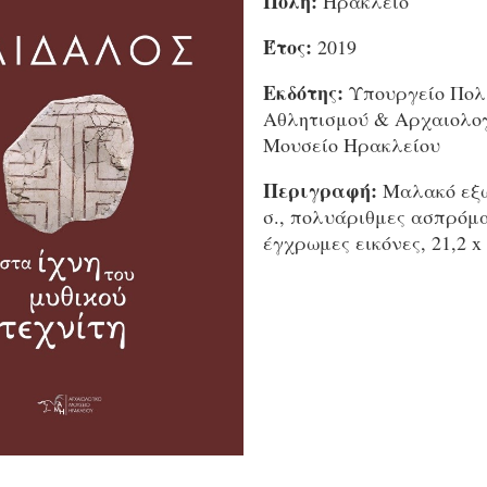
Πόλη:
Ηράκλειο
Έτος:
2019
Εκδότης:
Υπουργείο Πολι
Αθλητισμού & Αρχαιολο
Μουσείο Ηρακλείου
Περιγραφή:
Μαλακό εξώ
σ., πολυάριθμες ασπρόμ
έγχρωμες εικόνες, 21,2 x 