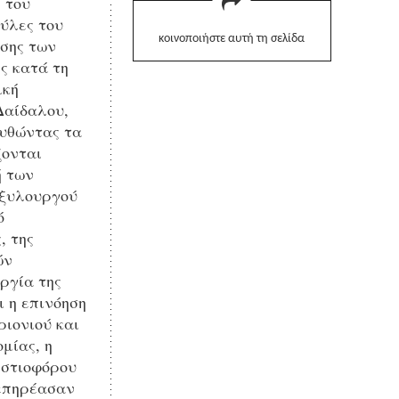
 του
πύλες του
κοινοποιήστε αυτή τη σελίδα
εσης των
ς κατά τη
ική
Δαίδαλου,
ουθώντας τα
ζονται
ή των
 ξυλουργού
ό
, της
ών
ργία της
ι η επινόηση
ριονιού και
μίας, η
ιστιοφόρου
 επηρέασαν