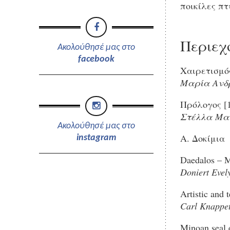
ποικίλες πτ
Περιεχ
Ακολούθησέ μας στο
facebook
Χαιρετισμό
Μαρία Ανδ
Πρόλογος [1
Στέλλα Μα
Ακολούθησέ μας στο
Α. Δοκίμια
instagram
Daedalos – M
Doniert Evel
Artistic and 
Carl Knappet
Minoan seal e