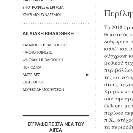
CALL FOR PAPERS
ΥΠΟΤΡΟΦΙΕΣ & ΕΡΓΑΣΙΑ
Περίλη
ΧΡΗΣΙΜΟΙ ΣΥΝΔΕΣΜΟΙ
Το 2018 πρ
θεματικός 
ΑΙΓΑΙΑΚΗ ΒΙΒΛΙΟΘΗΚΗ
διάφορους 
ΚΑΤΑΛΟΓΟΣ ΒΙΒΛΙΟΘΗΚΗΣ
καθώς και σ
ΨΗΦΙΟΠΟΙΗΣΕΙΣ
σύγχρονη κα
ΨΗΦΙΑΚΗ ΒΙΒΛΙΟΘΗΚΗ
μυθικού τε
ΠΕΡΙΟΔΙΚΑ
περιβάλλον
ΔΙΑΤΡΙΒΕΣ
της καινοτο
ΦΩΤΟΘΗΚΗ
ΑΠΟΣΤΟΛΗ ΠΕΡΙΛΗΨΗΣ
στους αρχαί
Κρητών ως 
ΔΩΡΕΕΣ ΔΗΜΟΣΙΕΥΣΕΩΝ
από την αρχ
έκθεσης με
περίοδο ακμ
π.Χ., στόχ
ΕΓΓΡΑΦΕΙΤΕ ΣΤΑ ΝΕΑ ΤΟΥ
τα περισσότ
ΑΙΓΕΑ