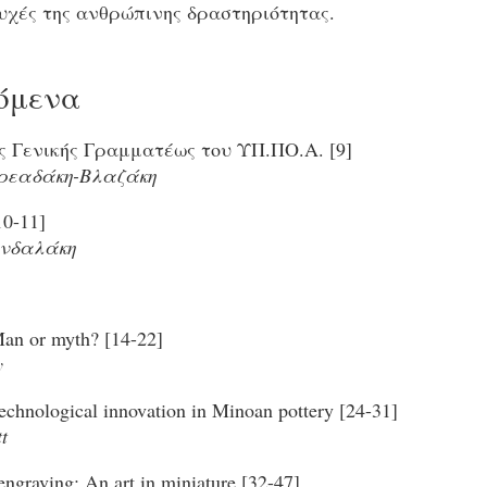
υχές της ανθρώπινης δραστηριότητας.
όμενα
ς Γενικής Γραμματέως του ΥΠ.ΠΟ.Α. [9]
ρεαδάκη-Βλαζάκη
0-11]
νδαλάκη
an or myth? [14-22]
y
technological innovation in Minoan pottery [24-31]
t
ngraving: An art in miniature [32-47]