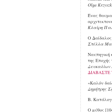
Olga
Krzysz
Ένας θαυμα
αρχιτεκτονι
Κλαίρη Πα
Ο Δαίδαλος 
Στέλλα Μα
Ναυπηγική κ
της Εποχής 
Δευκαλίων
ΔΙΑΒΑΣΤΕ 
«Καλόν δαίδ
Δημήτρης Σ
Β. Κατάλογ
Ο μύθος [10