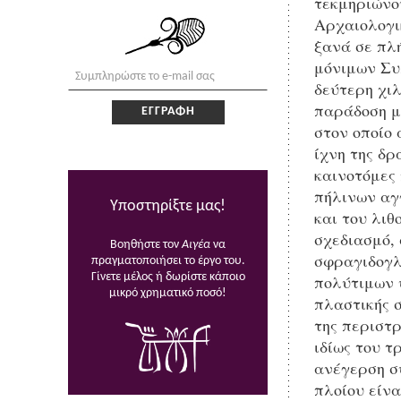
τεκμηριώνο
Αρχαιολογικ
ξανά σε πλ
μόνιμων Συ
δεύτερη χι
παράδοση μ
στον οποίο
ίχνη της δ
καινοτόμες
πήλινων αγ
Υποστηρίξτε μας!
και του λιθ
σχεδιασμό, 
Βοηθήστε τον
Αιγέα
να
σφραγιδογλ
πραγματοποιήσει το έργο του.
πολύτιμων υ
Γίνετε μέλος ή δωρίστε κάποιο
μικρό χρηματικό ποσό!
πλαστικής σ
της περιστρ
ιδίως του τ
ανέγερση σ
πλοίου είν