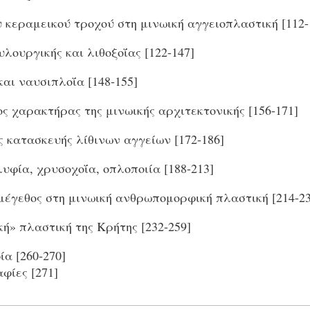
 κεραμεικού τροχού στη μινωική αγγειοπλαστική [112-
λουργικής και λιθοξοΐας [122-147]
αι ναυσιπλοΐα [148-155]
ς χαρακτήρας της μινωικής αρχιτεκτονικής [156-171]
 κατασκευής λίθινων αγγείων [172-186]
φία, χρυσοχοΐα, οπλοποιία [188-213]
μέγεθος στη μινωική ανθρωπομορφική πλαστική [214-23
ή» πλαστική της Κρήτης [232-259]
α [260-270]
φίες [271]