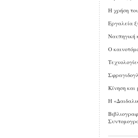
Η χρήση του
Εργαλεία ξυ
Ναυπηγική κ
Ο καινοτόμο
Τεχνολογίες
Σφραγιδογλυ
Κίνηση και 
Η «Δαιδαλικ
Βιβλιογραφί
Συντομογρα