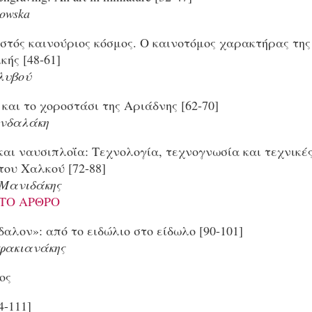
kowska
στός καινούριος κόσμος. Ο καινοτόμος χαρακτήρας της
κής [48-61]
λυβού
και το χοροστάσι της Αριάδνης [62-70]
νδαλάκη
αι ναυσιπλοΐα: Τεχνολογία, τεχνογνωσία και τεχνικές
του Χαλκού [72-88]
 Μανιδάκης
ΤΟ ΑΡΘΡΟ
αλον»: από το ειδώλιο στο είδωλο [90-101]
φακιανάκης
ος
4-111]