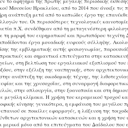
υν το αφήγημα της πρώτης μεγάλης περιοδικής έκθεσης
ού Μουσείου Ηρακλείου, από το 2014 που άνοιξε τις 
ήρη ανάπτυξη μετά από το κοπιώδες έργο της επανέκθ
λλογών του. Οι περισσότερες τεχνολογικές καινοτομίε
λιετία π.Χ. συνδέθηκαν από τη μεταγενέστερη φιλολογ
ε τη μορφή του ευρηματικού και πρωτοπόρου τεχνίτη 
 αποδίδονται έργα μοναδικής ευφυούς σύλληψης. Ακολ
ράσης της εμβληματικής αυτής φυσιογνωμίας, παρουσιά
 πρακτικές και σημαντικά επιτεύγματα στην κατασκευ
γείων, στη βελτίωση του εργαλειακού εξοπλισμού του
οξόου, στην εξέλιξη της ναυπηγικής, στον αρχιτεκτονικ
στην ανάπτυξη της οικοδομικής τέχνης, της λιθοτεχνίας
υφίας και της χρυσοχοΐας, στη συναρμογή διαφορετικ
λών, στην οπλουργία, στην ξοανοποιία και στη δημιου
ε μεγάλη κλίμακα. Η χρήση του κεραμεικού τροχού κα
οφικής κίνησης γενικότερα, η εμφάνιση του μεγάλου π
ρυπανιού σε ποικίλες εφαρμογές, η λάξευση της τοιχοδο
ύνθετων αρχιτεκτονικών κατασκευών και η χρήση του 
αι μερικά μόνο από τα επιτεύγματα του Δαίδαλου που