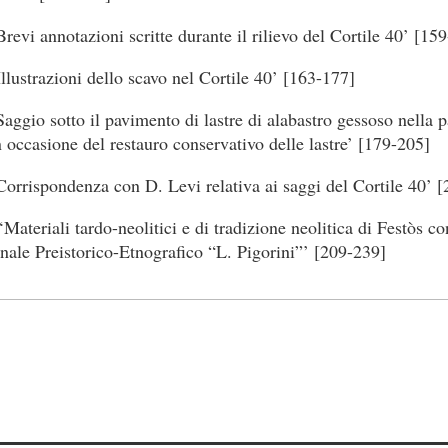
Brevi annotazioni scritte durante il rilievo del Cortile 40’ [15
Illustrazioni dello scavo nel Cortile 40’ [163-177]
Saggio sotto il pavimento di lastre di alabastro gessoso nella p
n occasione del restauro conservativo delle lastre’ [179-205]
Corrispondenza con D. Levi relativa ai saggi del Cortile 40’ 
Materiali tardo-neolitici e di tradizione neolitica di Festòs co
ale Preistorico-Etnografico “L. Pigorini”’ [209-239]