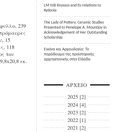
LM IIIB Knossos and its relations to
Kydonia
The Lady of Pottery. Ceramic Studies
υλλο, 239
Presented to Penelope A. Mountjoy in
σπρόμαυρες
Acknowledgement of Her Outstanding
Scholarship
υ, 15
ς, 118
Εικόνα και Αρχαιολογία: Το
ος του
παράδειγμα της προϊστορικής
9,8x20,8 εκ.
αρχιτεκτονικής στην Ελλάδα
ΑΡΧΕΙΟ
2025 [2]
2024 [4]
2023 [2]
2022 [1]
2021 [2]