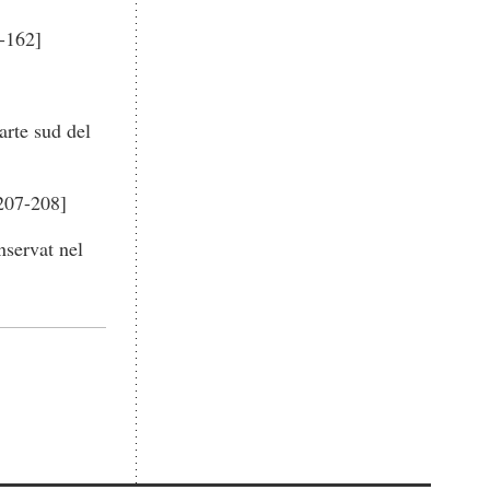
9-162]
arte sud del
[207-208]
nservat nel