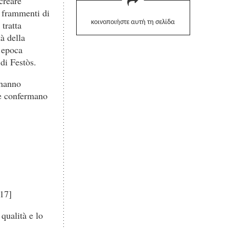
creare
e frammenti di
κοινοποιήστε αυτή τη σελίδα
 tratta
à della
n epoca
 di Festòs.
 hanno
he confermano
-17]
qualità e lo