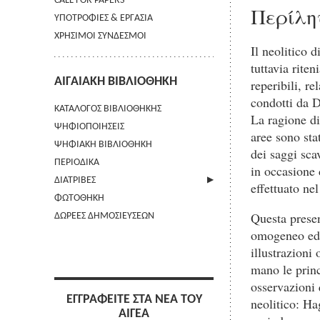
CALL FOR PAPERS
Περίλη
ΥΠΟΤΡΟΦΙΕΣ & ΕΡΓΑΣΙΑ
ΧΡΗΣΙΜΟΙ ΣΥΝΔΕΣΜΟΙ
Il neolitico d
tuttavia rite
ΑΙΓΑΙΑΚΗ ΒΙΒΛΙΟΘΗΚΗ
reperibili, re
condotti da D
ΚΑΤΑΛΟΓΟΣ ΒΙΒΛΙΟΘΗΚΗΣ
La ragione di
ΨΗΦΙΟΠΟΙΗΣΕΙΣ
aree sono stat
ΨΗΦΙΑΚΗ ΒΙΒΛΙΟΘΗΚΗ
dei saggi scav
ΠΕΡΙΟΔΙΚΑ
in occasione 
ΔΙΑΤΡΙΒΕΣ
effettuato ne
ΦΩΤΟΘΗΚΗ
ΑΠΟΣΤΟΛΗ ΠΕΡΙΛΗΨΗΣ
Questa prese
ΔΩΡΕΕΣ ΔΗΜΟΣΙΕΥΣΕΩΝ
omogeneo ed e
illustrazioni 
mano le princ
osservazioni 
ΕΓΓΡΑΦΕΙΤΕ ΣΤΑ ΝΕΑ ΤΟΥ
neolitico: H
ΑΙΓΕΑ