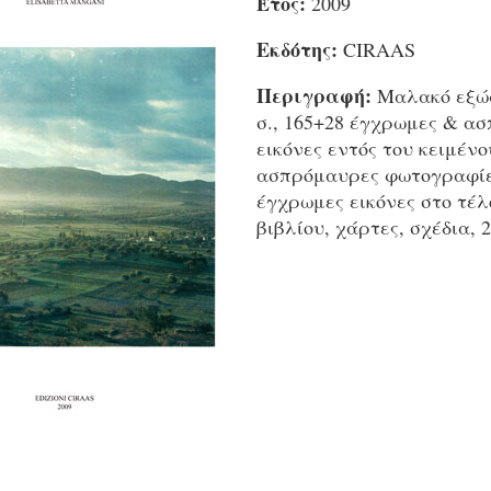
Έτος:
2009
Εκδότης:
CIRAAS
Περιγραφή:
Μαλακό εξώφ
σ., 165+28 έγχρωμες & α
εικόνες εντός του κειμένο
ασπρόμαυρες φωτογραφίε
έγχρωμες εικόνες στο τέλ
βιβλίου, χάρτες, σχέδια, 2