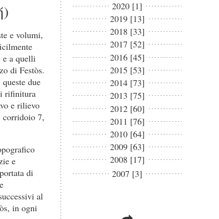
2020 [1]
ή)
2019 [13]
2018 [33]
ste e volumi,
2017 [52]
ficilmente
2016 [45]
 e a quelli
zo di Festòs.
2015 [53]
i queste due
2014 [73]
 rifinitura
2013 [75]
vo e rilievo
2012 [60]
 corridoio 7,
2011 [76]
2010 [64]
2009 [63]
opografico
2008 [17]
zie e
 portata di
2007 [3]
e
successivi al
òs, in ogni