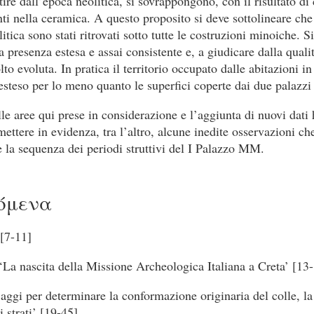
tire dall’epoca neolitica, si sovrappongono, con il risultato di 
i nella ceramica. A questo proposito si deve sottolineare ch
tica sono stati ritrovati sotto tutte le costruzioni minoiche. Si
 presenza estesa e assai consistente e, a giudicare dalla qualit
to evoluta. In pratica il territorio occupato dalle abitazioni i
 esteso per lo meno quanto le superfici coperte dai due palazzi
lle aree qui prese in considerazione e l’aggiunta di nuovi dati
ettere in evidenza, tra l’altro, alcune inedite osservazioni c
e la sequenza dei periodi struttivi del I Palazzo MM.
όμενα
[7-11]
La nascita della Missione Archeologica Italiana a Creta’ [13
Saggi per determinare la conformazione originaria del colle, la 
 strati’ [19-45]