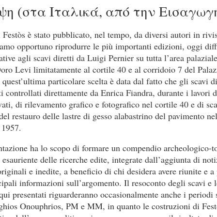
ψη (στα Ιταλικά, από την Εισαγωγ
i Festòs è stato pubblicato, nel tempo, da diversi autori in rivi
niamo opportuno riprodurre le più importanti edizioni, oggi dif
lative agli scavi diretti da Luigi Pernier su tutta l’area palaziale
oro Levi limitatamente al cortile 40 e al corridoio 7 del Palaz
 quest’ultima particolare scelta è data dal fatto che gli scavi d
i controllati direttamente da Enrica Fiandra, durante i lavori di
ati, di rilevamento grafico e fotografico nel cortile 40 e di sca
del restauro delle lastre di gesso alabastrino del pavimento nel
l 1957.
ntazione ha lo scopo di formare un compendio archeologico-t
sauriente delle ricerche edite, integrate dall’aggiunta di noti
originali e inedite, a beneficio di chi desidera avere riunite e a
ipali informazioni sull’argomento. Il resoconto degli scavi e l
qui presentati riguarderanno occasionalmente anche i periodi 
aghios Onouphrios, PM e MM, in quanto le costruzioni di Fest