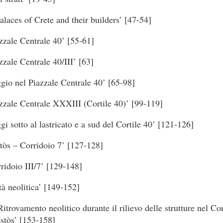
laces of Crete and their builders’ [47-54]
zzale Centrale 40’ [55-61]
zzale Centrale 40/III’ [63]
gio nel Piazzale Centrale 40’ [65-98]
zzale Centrale XXXIII (Cortile 40)’ [99-119]
gi sotto al lastricato e a sud del Cortile 40’ [121-126]
tòs – Corridoio 7’ [127-128]
ridoio III/7’ [129-148]
tà neolitica’ [149-152]
Ritrovamento neolitico durante il rilievo delle strutture nel Cor
stòs’ [153-158]