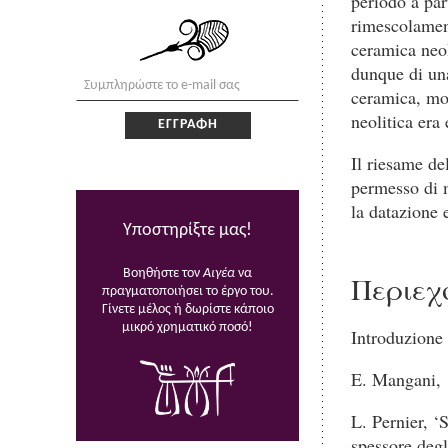
periodo a par
rimescolament
ceramica neoli
dunque di una
ceramica, mol
neolitica era
Il riesame de
permesso di m
la datazione 
Υποστηρίξτε μας!
Βοηθήστε τον
Αιγέα
να
Περιεχ
πραγματοποιήσει το έργο του.
Γίνετε μέλος ή δωρίστε κάποιο
μικρό χρηματικό ποσό!
Introduzione 
E. Mangani, ‘
L. Pernier, ‘
spessore degli