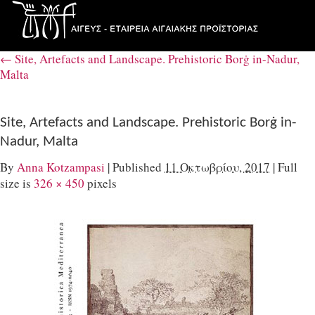
←
Site, Artefacts and Landscape. Prehistoric Borġ in-Nadur,
Malta
Site, Artefacts and Landscape. Prehistoric Borġ in-
Nadur, Malta
By
Anna Kotzampasi
|
Published
11 Οκτωβρίου, 2017
|
Full
size is
326 × 450
pixels