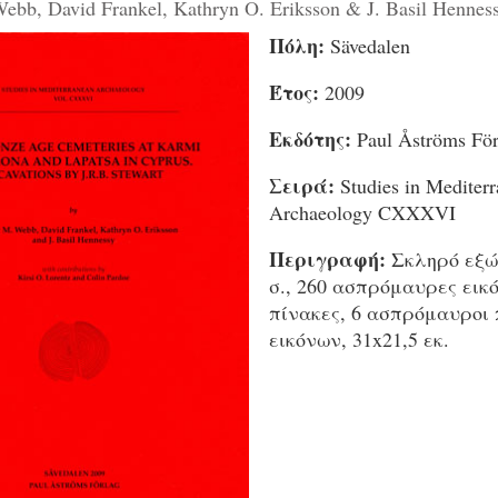
Webb, David Frankel, Kathryn O. Eriksson & J. Basil Hennes
Πόλη:
Sävedalen
Έτος:
2009
Εκδότης:
Paul Åströms För
Σειρά:
Studies in Mediter
Archaeology CXXXVI
Περιγραφή:
Σκληρό εξώ
σ., 260 ασπρόμαυρες εικό
πίνακες, 6 ασπρόμαυροι 
εικόνων, 31x21,5 εκ.