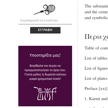
The substanti
and the cemet
and symbolic 
Περιεχ
Table of cont
Υποστηρίξτε μας!
List of tables
Βοηθήστε τον
Αιγέα
να
List of figure
πραγματοποιήσει το έργο του.
Γίνετε μέλος ή δωρίστε κάποιο
List of plates
μικρό χρηματικό ποσό!
Preface [xxi]
Karmi and 