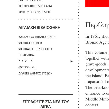
CALL FOR PAPERS
ΥΠΟΤΡΟΦΙΕΣ & ΕΡΓΑΣΙΑ
ΧΡΗΣΙΜΟΙ ΣΥΝΔΕΣΜΟΙ
Περίλη
ΑΙΓΑΙΑΚΗ ΒΙΒΛΙΟΘΗΚΗ
In 1961, shor
ΚΑΤΑΛΟΓΟΣ ΒΙΒΛΙΟΘΗΚΗΣ
Bronze Age ce
ΨΗΦΙΟΠΟΙΗΣΕΙΣ
ΨΗΦΙΑΚΗ ΒΙΒΛΙΟΘΗΚΗ
This volume p
ΠΕΡΙΟΔΙΚΑ
together with
ΔΙΑΤΡΙΒΕΣ
grave-goods. 
ΦΩΤΟΘΗΚΗ
ΑΠΟΣΤΟΛΗ ΠΕΡΙΛΗΨΗΣ
developments 
ΔΩΡΕΕΣ ΔΗΜΟΣΙΕΥΣΕΩΝ
the island. B
Lapatsa fell 
The best-know
entrance to o
Middle Minoa
ΕΓΓΡΑΦΕΙΤΕ ΣΤΑ ΝΕΑ ΤΟΥ
context.
ΑΙΓΕΑ