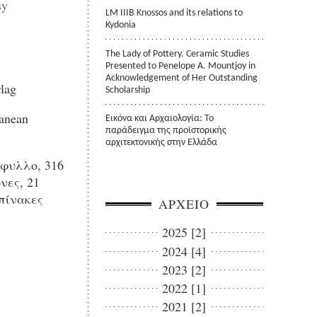
sy
LM IIIB Knossos and its relations to
Kydonia
The Lady of Pottery. Ceramic Studies
Presented to Penelope A. Mountjoy in
Acknowledgement of Her Outstanding
lag
Scholarship
ranean
Εικόνα και Αρχαιολογία: Το
παράδειγμα της προϊστορικής
αρχιτεκτονικής στην Ελλάδα
φυλλο, 316
νες, 21
πίνακες
ΑΡΧΕΙΟ
2025 [2]
2024 [4]
2023 [2]
2022 [1]
2021 [2]