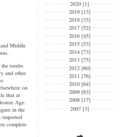
2020 [1]
2019 [13]
2018 [33]
2017 [52]
2016 [45]
2015 [53]
y and Middle
2014 [73]
rus.
2013 [75]
f the tombs
2012 [60]
ery and other
2011 [76]
ss
2010 [64]
 elsewhere on
2009 [63]
e that at
2008 [17]
 Bronze Age.
2007 [3]
igure in the
an imported
eir complete