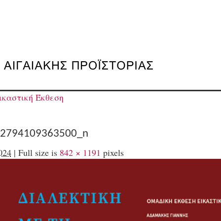
ικαστική Έκθεση
2794109363500_n
024
|
Full size is
842 × 1191
pixels