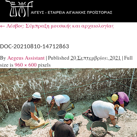
←
Λέσβος: Σύμπραξη μουσικής και αρχαιολογίας
DOC-20210810-14712863
By
Aegeus Assistant
|
Published
20 Σεπτεμβρίου, 2021
|
Full
size is
960 × 600
pixels