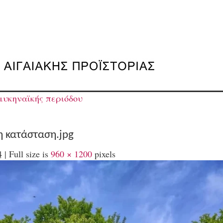
μυκηναϊκής περιόδου
η κατάσταση.jpg
4
|
Full size is
960 × 1200
pixels