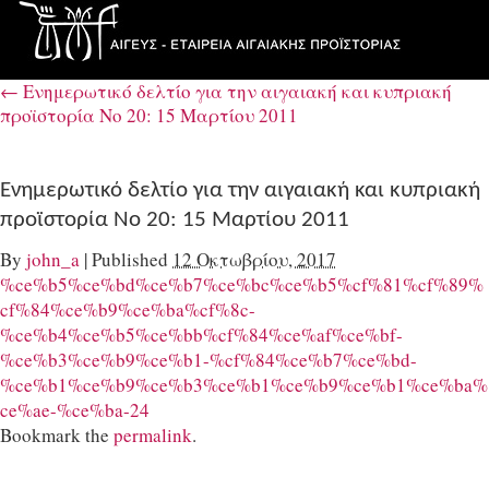
←
Ενημερωτικό δελτίο για την αιγαιακή και κυπριακή
προϊστορία Νο 20: 15 Μαρτίου 2011
Ενημερωτικό δελτίο για την αιγαιακή και κυπριακή
προϊστορία Νο 20: 15 Μαρτίου 2011
By
john_a
|
Published
12 Οκτωβρίου, 2017
%ce%b5%ce%bd%ce%b7%ce%bc%ce%b5%cf%81%cf%89%
cf%84%ce%b9%ce%ba%cf%8c-
%ce%b4%ce%b5%ce%bb%cf%84%ce%af%ce%bf-
%ce%b3%ce%b9%ce%b1-%cf%84%ce%b7%ce%bd-
%ce%b1%ce%b9%ce%b3%ce%b1%ce%b9%ce%b1%ce%ba%
ce%ae-%ce%ba-24
Bookmark the
permalink
.