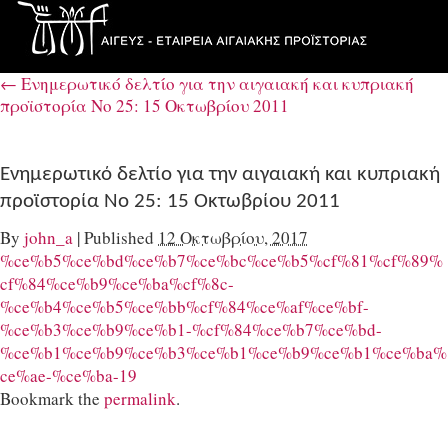
←
Ενημερωτικό δελτίο για την αιγαιακή και κυπριακή
προϊστορία Νο 25: 15 Οκτωβρίου 2011
Ενημερωτικό δελτίο για την αιγαιακή και κυπριακή
προϊστορία Νο 25: 15 Οκτωβρίου 2011
By
john_a
|
Published
12 Οκτωβρίου, 2017
%ce%b5%ce%bd%ce%b7%ce%bc%ce%b5%cf%81%cf%89%
cf%84%ce%b9%ce%ba%cf%8c-
%ce%b4%ce%b5%ce%bb%cf%84%ce%af%ce%bf-
%ce%b3%ce%b9%ce%b1-%cf%84%ce%b7%ce%bd-
%ce%b1%ce%b9%ce%b3%ce%b1%ce%b9%ce%b1%ce%ba%
ce%ae-%ce%ba-19
Bookmark the
permalink
.