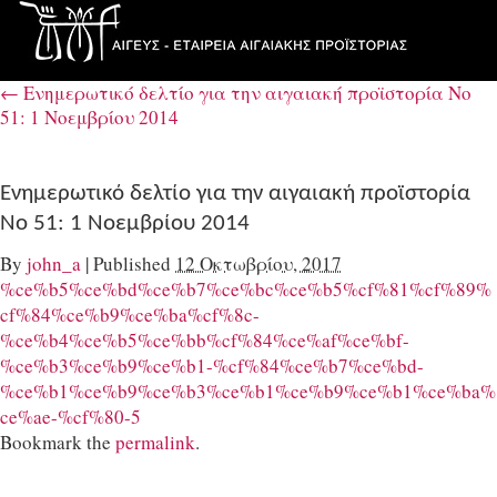
←
Ενημερωτικό δελτίο για την αιγαιακή προϊστορία Νο
51: 1 Νοεμβρίου 2014
Ενημερωτικό δελτίο για την αιγαιακή προϊστορία
Νο 51: 1 Νοεμβρίου 2014
By
john_a
|
Published
12 Οκτωβρίου, 2017
%ce%b5%ce%bd%ce%b7%ce%bc%ce%b5%cf%81%cf%89%
cf%84%ce%b9%ce%ba%cf%8c-
%ce%b4%ce%b5%ce%bb%cf%84%ce%af%ce%bf-
%ce%b3%ce%b9%ce%b1-%cf%84%ce%b7%ce%bd-
%ce%b1%ce%b9%ce%b3%ce%b1%ce%b9%ce%b1%ce%ba%
ce%ae-%cf%80-5
Bookmark the
permalink
.