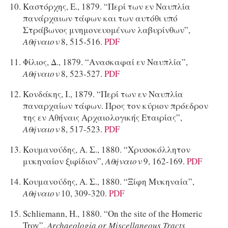
Καστόρχης, Ε., 1879. “Περί των εν Ναυπλία
πανάρχαιων τάφων και των αυτόθι υπό
Στράβωνος μνημονευομένων λαβυρίνθων”,
Αθήναιον
8, 515-516.
PDF
Φίλιος, Δ., 1879. “Ανασκαφαί εν Ναυπλία”,
Αθήναιον
8, 523-527.
PDF
Κονδάκης, Ι., 1879. “Περί των εν Ναυπλία
παναρχαίων τάφων. Προς τον κύριον πρόεδρον
της εν Αθήναις Αρχαιολογικής Εταιρίας”,
Αθήναιον
8, 517-523.
PDF
Κουμανούδης, Α. Σ., 1880. “Χρυσοκόλλητον
μυκηναίον ξιφίδιον”,
Αθήναιον
9, 162-169.
PDF
Κουμανούδης, Α. Σ., 1880. “Ξίφη Μυκηναία”,
Αθήναιον
10, 309-320.
PDF
Schliemann, H., 1880. “On the site of the Homeric
Troy”,
Archaeologia or Miscellaneous Tracts