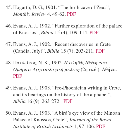
Hogarth, D. G., 1901. “The birth cave of Zeus”,
Monthly Review
4, 49-62.
PDF
Evans, A. J., 1902. “Further exploration of the palace
of Knossos”,
Biblia
15 (4), 109-114.
PDF
Evans, A. J., 1902. “Recent discoveries in Crete
(Candia, July)”,
Biblia
15 (7), 203-211.
PDF
Παυλάτος, Ν. Κ., 1902.
Η αληθής Ιθάκη του
Ομήρου. Αρχαιολογική μελέτη
(2η εκδ.), Αθήνα.
PDF
Evans, A. J., 1903. “Pre-Phoenician writing in Crete,
and its bearings on the history of the alphabet”,
Biblia
16 (9), 263-272.
PDF
Evans, A. J., 1903. “A bird’s eye view of the Minoan
Palace of Knossos, Crete”,
Journal of the Royal
Institute of British Architects
1, 97-106.
PDF