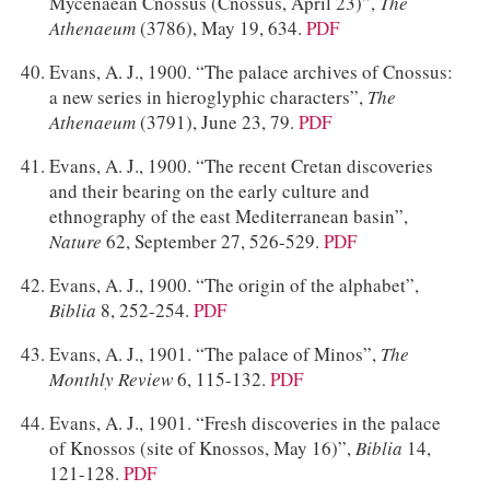
Mycenaean Cnossus (Cnossus, April 23)”,
The
Athenaeum
(3786), May 19, 634.
PDF
Evans, A. J., 1900. “The palace archives of Cnossus:
a new series in hieroglyphic characters”,
The
Athenaeum
(3791), June 23, 79.
PDF
Evans, A. J., 1900. “The recent Cretan discoveries
and their bearing on the early culture and
ethnography of the east Mediterranean basin”,
Nature
62, September 27, 526-529.
PDF
Evans, A. J., 1900. “The origin of the alphabet”,
Biblia
8, 252-254.
PDF
Evans, A. J., 1901. “The palace of Minos”,
The
Monthly Review
6, 115-132.
PDF
Evans, A. J., 1901. “Fresh discoveries in the palace
of Knossos (site of Knossos, May 16)”,
Biblia
14,
121-128.
PDF