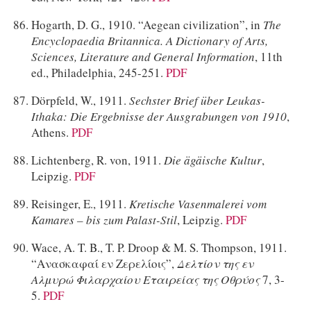
Hogarth, D. G., 1910. “Aegean civilization”, in
The
Encyclopaedia Britannica. A Dictionary of Arts,
Sciences, Literature and General Information
, 11th
ed., Philadelphia, 245-251.
PDF
Dörpfeld, W., 1911.
Sechster Brief über Leukas-
Ithaka: Die Ergebnisse der Ausgrabungen von 1910
,
Athens.
PDF
Lichtenberg, R. von, 1911.
Die ägäische Kultur
,
Leipzig.
PDF
Reisinger, E., 1911.
Kretische Vasenmalerei vom
Kamares – bis zum Palast-Stil
, Leipzig.
PDF
Wace, A. T. B., T. P. Droop & M. S. Thompson, 1911.
“Ανασκαφαί εν Ζερελίοις”,
Δελτίον της εν
Αλμυρώ Φιλαρχαίου Εταιρείας της Οθρύος
7, 3-
5.
PDF