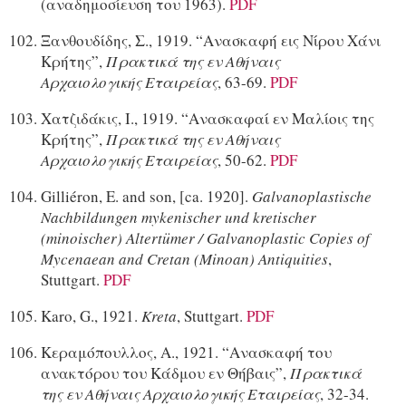
(αναδημοσίευση του 1963).
PDF
Ξανθουδίδης, Σ., 1919. “Ανασκαφή εις Νίρου Χάνι
Κρήτης”,
Πρακτικά της εν Αθήναις
Αρχαιολογικής Εταιρείας
, 63-69.
PDF
Χατζιδάκις, Ι., 1919. “Ανασκαφαί εν Μαλίοις της
Κρήτης”,
Πρακτικά της εν Αθήναις
Αρχαιολογικής Εταιρείας
, 50-62.
PDF
Gilliéron, E. and son, [ca. 1920].
Galvanoplastische
Nachbildungen mykenischer und kretischer
(minoischer) Altertümer / Galvanoplastic Copies of
Mycenaean and Cretan (Minoan) Antiquities
,
Stuttgart.
PDF
Karo, G., 1921.
Kreta
, Stuttgart.
PDF
Κεραμόπουλλος, Α., 1921. “Ανασκαφή του
ανακτόρου του Κάδμου εν Θήβαις”,
Πρακτικά
της εν Αθήναις Αρχαιολογικής Εταιρείας
, 32-34.