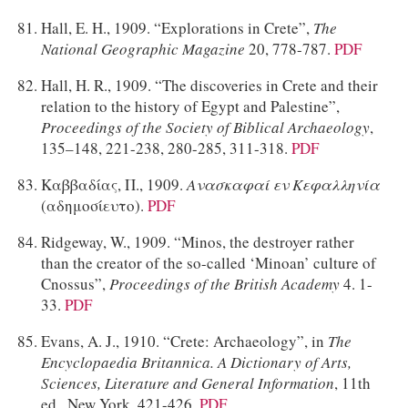
Hall, E. H., 1909. “Explorations in Crete”,
The
National Geographic Magazine
20, 778-787.
PDF
Hall, H. R., 1909. “The discoveries in Crete and their
relation to the history of Egypt and Palestine”,
Proceedings of the Society of Biblical Archaeology
,
135–148, 221-238, 280-285, 311-318.
PDF
Καββαδίας, Π., 1909.
Ανασκαφαί εν Κεφαλληνία
(αδημοσίευτο).
PDF
Ridgeway, W., 1909. “Minos, the destroyer rather
than the creator of the so-called ‘Minoan’ culture of
Cnossus”,
Proceedings of the British Academy
4. 1-
33.
PDF
Evans, A. J., 1910. “Crete: Archaeology”, in
The
Encyclopaedia Britannica. A Dictionary of Arts,
Sciences, Literature and General Information
, 11th
ed., New York, 421-426.
PDF