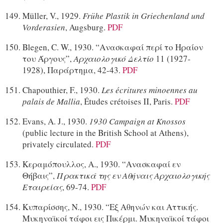
Müller, V., 1929.
Frühe Plastik in Griechenland und
Vorderasien
, Augsburg.
PDF
Blegen, C. W., 1930. “Ανασκαφαί περί το Ηραίον
του Άργους”,
Αρχαιολογικό Δελτίο
11 (1927-
1928), Παράρτημα, 42-43.
PDF
Chapouthier, F., 1930.
Les écritures minoennes au
palais de Mallia
, Études crétoises II, Paris.
PDF
Evans, A. J., 1930.
1930
Campaign at Knossos
(public lecture in the British School at Athens),
privately circulated.
PDF
Κεραμόπουλλος, Α., 1930. “Ανασκαφαί εν
Θήβαις”,
Πρακτικά της εν Αθήναις Αρχαιολογικής
Εταιρείας
, 69-74.
PDF
Κυπαρίσσης, Ν., 1930. “Εξ Αθηνών και Αττικής.
Μυκηναϊκοί τάφοι εις Πικέρμι. Μυκηναϊκοί τάφοι