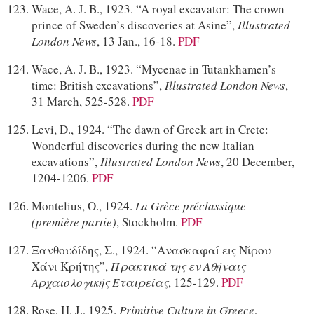
Wace, A. J. B., 1923. “A royal excavator: The crown
prince of Sweden’s discoveries at Asine”,
Illustrated
London News
, 13 Jan., 16-18.
PDF
Wace, A. J. B., 1923. “Mycenae in Tutankhamen’s
time: British excavations”,
Illustrated London News
,
31 March, 525-528.
PDF
Levi, D., 1924. “The dawn of Greek art in Crete:
Wonderful discoveries during the new Italian
excavations”,
Illustrated London News
, 20 December,
1204-1206.
PDF
Montelius, O., 1924.
La Grèce préclassique
(première partie)
, Stockholm.
PDF
Ξανθουδίδης, Σ., 1924. “Ανασκαφαί εις Νίρου
Χάνι Κρήτης”,
Πρακτικά της εν Αθήναις
Αρχαιολογικής Εταιρείας
, 125-129.
PDF
Rose, H. J., 1925.
Primitive Culture in Greece
,