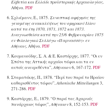
Ελβετία και Ελλάδι προϊστορικής Αρχαιολογίας
,
Αθήνα.
PDF
Σχλιέμανν, Ε., 1875.
Συνοπτική αφήγησις της
γενομένης ανακαλύψεως του ομηρικού Ιλίου
κατά τα έτη 1870, 1871, 1872 και 1873.
Αναγνωσθείσα κατά την 25/6 Φεβρουαρίου 1875
εν Φιλολογικώ Συλλόγω «Παρνασσός» εν
Αθήναις
, Αθήνα.
PDF
Κουμανούδης, Σ. Α. & Ε. Καστόρχης, 1877. “Οι εν
Σπάτα της Αττικής αρχαίοι τάφοι και τα εν
αυτοίς ανευρεθέντα”,
Αθήναιον
6, 167-172.
PDF
Σταματάκης, Π., 1878. “Περί του παρά το Ηραίον
καθαρισθέντος τάφου”,
Athenische Mitteilungen
3,
271-286.
PDF
Kαστόρχης, E., 1879. “Ο παρά τας Αχαρνάς
πανάρχαιος τάφος”,
Αθήναιον
8, 152-153.
PDF