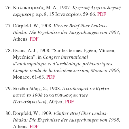
Καλοκαιρινός, Μ. Α., 1907.
Κρητική Αρχαιολογική
Εφημερίς,
αρ. 8, 15 Ιανουαρίου, 59-66.
PDF
Dörpfeld, W., 1908.
Vierter Brief über Leukas-
Ithaka: Die Ergebnisse der Ausgrabungen von 1907
,
Athens.
PDF
Evans, A. J., 1908. “Sur les termes Égéen, Minoen,
Mycénien”, in
Congrès international
d’anthropologie et d’archéologie préhistoriques.
Compte rendu de la treiziéme session, Monaco 1906
,
Monaco, 61-63.
PDF
Ξανθουδίδης, Σ., 1908.
Ανασκαφαί εν Κρήτη
κατά το 1908
(ανατύπωσις εκ των
Παναθηναίων)
, Αθήνα.
PDF
Dörpfeld, W., 1909.
Fünfter Brief über Leukas-
Ithaka: Die Ergebnisse der Ausgrabungen von 1908
,
Athens.
PDF