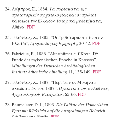
Λάμπρος, Σ., 1884.
Τα πορίσματα της
προϊστορικής αρχαιολογίας και οι πρώτοι
κάτοικοι της Ελλάδος. Ιστορικά μελετήματα
,
Αθήνα.
PDF
Τσούντας, Χ., 1885. “Οι προϊστορικοί τάφοι εν
Ελλάδι”,
Αρχαιολογική Εφημερίς
, 30-42.
PDF
Fabricius, E., 1886. “Alterthümer auf Kreta. IV:
Funde der mykenäischen Epoche in Knossos”,
Mitteilungen des Deutschen Arch
ӓ
ologischen
Instituts Athenische Abteilung
11, 135-149.
PDF
Τσούντας, Χ., 1887. “Περί των εν Μυκήναις
ανασκαφών του 1887”,
Πρακτικά της εν Αθήναις
Αρχαιολογικής Εταιρείας
, 65-66.
PDF
Baumeister, D. J., 1893.
Die Paläste des Homerishen
Epos mit Rűcksicht auf die Ausgrabungen Heinrich
Schliemanns
, Berlin.
PDF