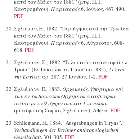
κατά τον Μάιον του 1881” (μτφ. Π. Γ.
Καστρομένου),
Παρνασσός
6, Ιούνιος, 467-490.
PDF
Σχλιέμαν, Ε., 1882. “Περιήγησις ανά την Τρωάδα
κατά τον Μάιον του 1881” (μτφ. Π. Γ.
Καστρομένου),
Παρνασσός
6, Αύγουστος, 608-
618.
PDF
Σχλιέμανν, Σ., 1882. “Τελευταίαι ανασκαφαί εν
Τροία” (Εν Ισσαρλίκ τη 1 Ιουνίου 1882),
Δελτίο
της Εστίας,
αρ. 287, 27 Ιουνίου, 1-2.
PDF
Σχλιέμανν, Ε., 1883.
Ορχομενός. Υπόμνημα επί
των εν τω Βοιωτικώ Ορχομενώ ανασκαφών
αυτού μετά 9 σχημάτων και 4 πινάκων
(μετάφραση Σοφίας Σχλιέμανν), Αθήνα.
PDF
Schliemann, H., 1884. “Ausgrabungen in Tiryns”,
Verhandlungen der Berliner anthropologischen
Gesellschaft
, 301-305.
PDF