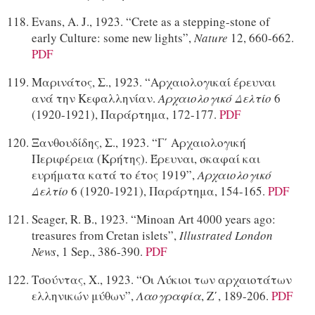
Evans, A. J., 1923. “Crete as a stepping-stone of
early Culture: some new lights”,
Nature
12, 660-662.
PDF
Μαρινάτος, Σ., 1923. “Αρχαιολογικαί έρευναι
ανά την Κεφαλληνίαν.
Αρχαιολογικό Δελτίο
6
(1920-1921), Παράρτημα, 172-177.
PDF
Ξανθουδίδης, Σ., 1923. “Γ΄ Αρχαιολογική
Περιφέρεια (Κρήτης). Έρευναι, σκαφαί και
ευρήματα κατά το έτος 1919”,
Αρχαιολογικό
Δελτίο
6 (1920-1921), Παράρτημα, 154-165.
PDF
Seager, R. B., 1923. “Minoan Art 4000 years ago:
treasures from Cretan islets”,
Illustrated London
News
, 1 Sep., 386-390.
PDF
Τσούντας, Χ., 1923. “Οι Λύκιοι των αρχαιοτάτων
ελληνικών μύθων”,
Λαογραφία
, Ζ΄, 189-206.
PDF