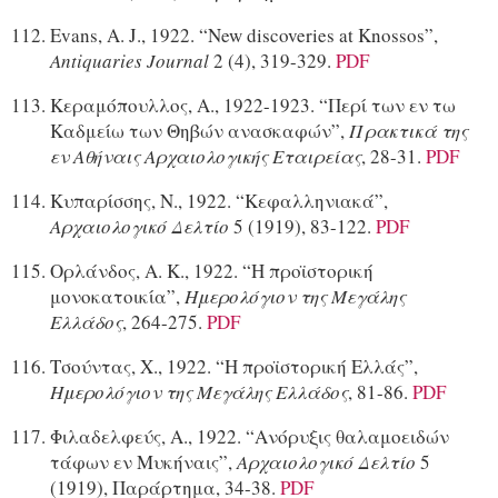
Evans, A. J., 1922. “New discoveries at Knossos”,
Antiquaries Journal
2 (4), 319-329.
PDF
Κεραμόπουλλος, Α., 1922-1923. “Περί των εν τω
Καδμείω των Θηβών ανασκαφών”,
Πρακτικά της
εν Αθήναις Αρχαιολογικής Εταιρείας
, 28-31.
PDF
Κυπαρίσσης, Ν., 1922. “Κεφαλληνιακά”,
Αρχαιολογικό Δελτίο
5 (1919), 83-122.
PDF
Ορλάνδος, Α. Κ., 1922. “Η προϊστορική
μονοκατοικία”,
Ημερολόγιον της Μεγάλης
Ελλάδος
, 264-275.
PDF
Τσούντας, Χ., 1922. “Η προϊστορική Ελλάς”,
Ημερολόγιον της Μεγάλης Ελλάδος
, 81-86.
PDF
Φιλαδελφεύς, Α., 1922. “Ανόρυξις θαλαμοειδών
τάφων εν Μυκήναις”,
Αρχαιολογικό Δελτίο
5
(1919), Παράρτημα, 34-38.
PDF