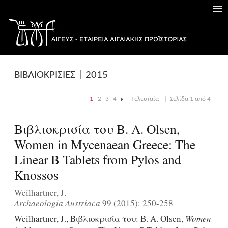
ΒΙΒΛΙΟΚΡΙΣΙΕΣ | 2015
1
2
3
4
Τελευταία
|
Σελίδα 1 από 4
|
Βιβλιοκρισία του B. A. Olsen,
Women in Mycenaean Greece: The
Linear B Tablets from Pylos and
Knossos
Weilhartner, J.
Archaeologia Austriaca
99 (2015): 250-258
Weilhartner, J., Βιβλιοκρισία του: B. A. Olsen,
Women