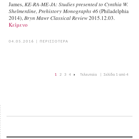
James,
KE-RA-ME-JA: Studies presented to Cynthia W.
Shelmerdine, Prehistory Monographs 46
(Philadelphia
2014),
Bryn Mawr Classical Review
2015.12.03.
Κείμενο
04.05.2016
|
ΠΕΡΙΣΣΟΤΕΡΑ
1
2
3
4
Τελευταία
|
Σελίδα 1 από 4
|