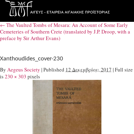
←
The Vaulted Tombs of Mesara: An Account of Some Early
Cemeteries of Southern Crete (translated by J.P. Droop, with a
preface by Sir Arthur Evans)
Xanthoudides_cover-230
By
Aegeus Society
|
Published
12 Δεκεμβρίου, 2017
|
Full size
is
230 × 303
pixels