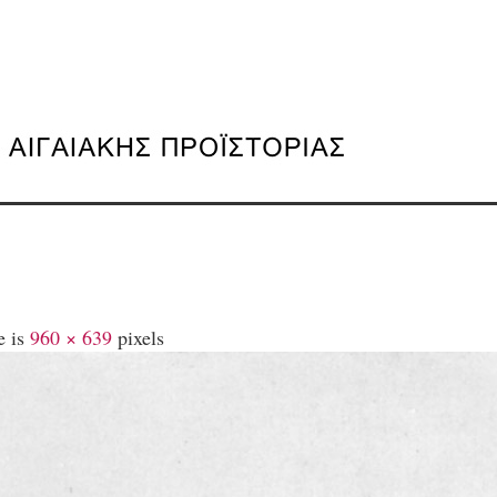
e is
960 × 639
pixels