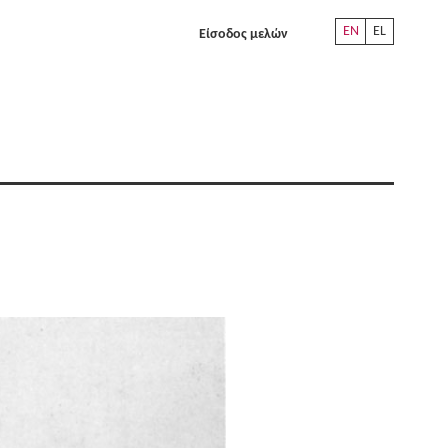
EN
EL
Είσοδος μελών