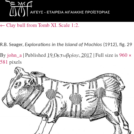
←
Clay bull from Tomb XI. Scale 1:2.
R.B. Seager,
Explorations in the Island of Mochlos
(1912), fig. 29
By
john_a
|
Published
19 Οκτωβρίου, 2017
|
Full size is
960 ×
581
pixels