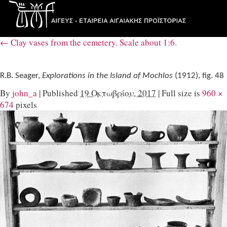
←
Clay vases from the cemetery. Scale about 1:6.
R.B. Seager,
Explorations in the Island of Mochlos
(1912), fig. 48
By
john_a
|
Published
19 Οκτωβρίου, 2017
|
Full size is
960 ×
674
pixels