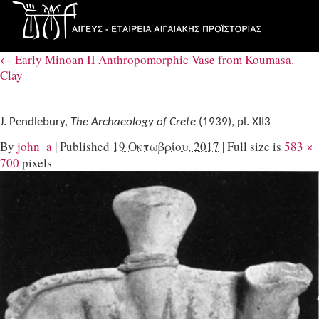
←
Early Minoan II Anthropomorphic Vase from Koumasa.
Clay
J. Pendlebury,
The Archaeology of Crete
(1939), pl. XII3
By
john_a
|
Published
19 Οκτωβρίου, 2017
|
Full size is
583 ×
700
pixels