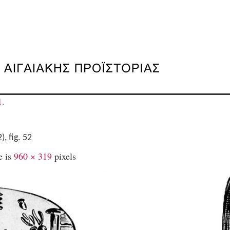
1.
, fig. 52
e is
960 × 319
pixels