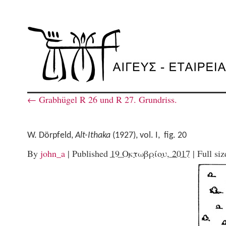
←
Grabhügel R 26 und R 27. Grundriss.
W. Dörpfeld,
Alt-Ithaka
(1927), vol. I, fig. 20
By
john_a
|
Published
19 Οκτωβρίου, 2017
|
Full siz