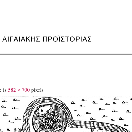
e is
582 × 700
pixels