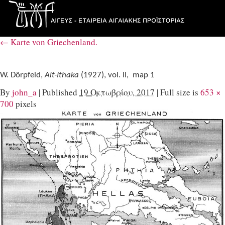
←
Karte von Griechenland.
W. Dörpfeld,
Alt-Ithaka
(1927), vol. II, map 1
By
john_a
|
Published
19 Οκτωβρίου, 2017
|
Full size is
653 ×
700
pixels