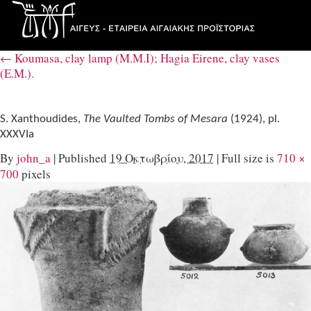
←
Koumasa, clay lamp (M.M.I); Hagia Eirene, clay vases
(E.M.).
S. Xanthoudides,
The Vaulted Tombs of Mesara
(1924), pl.
XXXVIa
By
john_a
|
Published
19 Οκτωβρίου, 2017
|
Full size is
710 ×
700
pixels