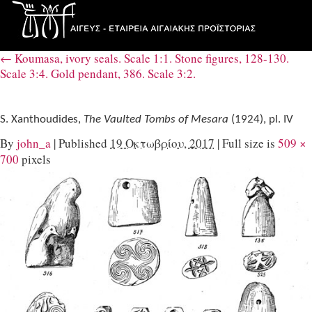
←
Koumasa, ivory seals. Scale 1:1. Stone figures, 128-130.
Scale 3:4. Gold pendant, 386. Scale 3:2.
S. Xanthoudides,
The Vaulted Tombs of Mesara
(1924), pl. IV
By
john_a
|
Published
19 Οκτωβρίου, 2017
|
Full size is
509 ×
700
pixels