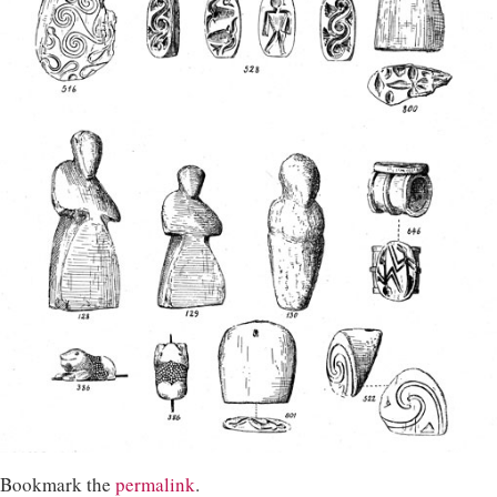
Bookmark the
permalink
.