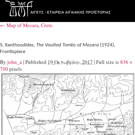
←
Map of Mesara, Crete.
S. Xanthoudides,
The Vaulted Tombs of Mesara
(1924),
Frontispiece
By
john_a
|
Published
19 Οκτωβρίου, 2017
|
Full size is
836 ×
700
pixels