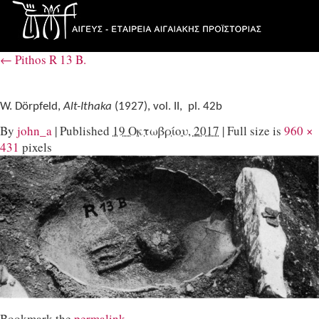
←
Pithos R 13 B.
W. Dörpfeld,
Alt-Ithaka
(1927), vol. II, pl. 42b
By
john_a
|
Published
19 Οκτωβρίου, 2017
|
Full size is
960 ×
431
pixels
Bookmark the
permalink
.