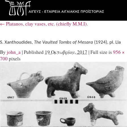
←
Platanos, clay vases, etc. (chiefly M.M.I).
S. Xanthoudides,
The Vaulted Tombs of Mesara
(1924), pl. LIa
By
john_a
|
Published
19 Οκτωβρίου, 2017
|
Full size is
956 ×
700
pixels