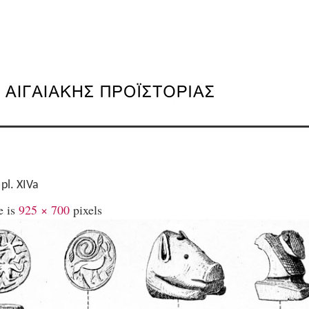
 pl. XIVa
e is
925 × 700
pixels