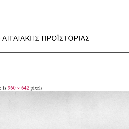
e is
960 × 642
pixels