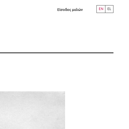
EN
EL
Είσοδος μελών