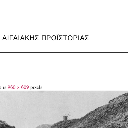
.
e is
960 × 609
pixels