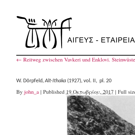
←
Reitweg zwischen Vavkeri und Enklovi. Steinwüste
W. Dörpfeld,
Alt-Ithaka
(1927), vol. II, pl. 20
By
john_a
|
Published
19 Οκτωβρίου, 2017
|
Full siz