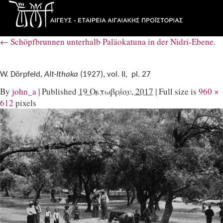
←
Schöpfbrunnen unterhalb Paläokatuna in der Nidri-Ebene.
W. Dörpfeld,
Alt-Ithaka
(1927), vol. II, pl. 27
By
john_a
|
Published
19 Οκτωβρίου, 2017
|
Full size is
960 ×
612
pixels