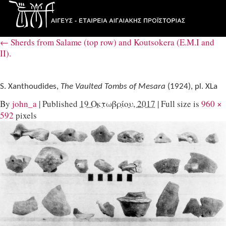
←
Sherds from Salame (top row) and Koutsokera (E.M.I and
II).
S. Xanthoudides,
The Vaulted Tombs of Mesara
(1924), pl. XLa
By
john_a
|
Published
19 Οκτωβρίου, 2017
|
Full size is
960 ×
592
pixels