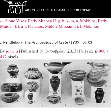
←
Stone Vases. Early Minoan II. g, h, k, m, n, Mokhlos; Early
Minoan III. a-f, Platanos; Middle Minoan I. i, l, Mokhlos
J. Pendlebury,
The Archaeology of Crete
(1939), pl. X3
By
john_a
|
Published
19 Οκτωβρίου, 2017
|
Full size is
960 ×
417
pixels