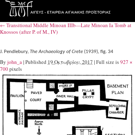
←
Transitional Middle Minoan IIIb—Late Minoan Ia Tomb at
Knossos (after P. of M., IV)
J. Pendlebury,
The Archaeology of Crete
(1939), fig. 34
By
john_a
|
Published
19 Οκτωβρίου, 2017
|
Full size is
927 ×
700
pixels