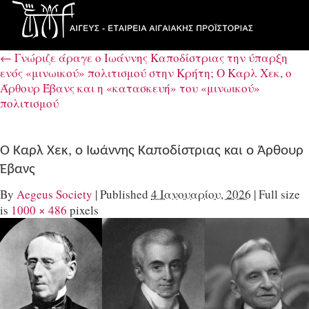
←
Γνώριζε άραγε ο Ιωάννης Καποδίστριας την ύπαρξη
ενός «μινωικού» πολιτισμού στην Κρήτη; Ο Καρλ Χεκ, ο
Άρθουρ Έβανς και η «κατασκευή» του «μινωικού»
πολιτισμού
Ο Καρλ Χεκ, ο Ιωάννης Καποδίστριας και ο Άρθουρ
Έβανς
By
Aegeus Society
|
Published
4 Ιανουαρίου, 2026
|
Full size
is
1000 × 486
pixels