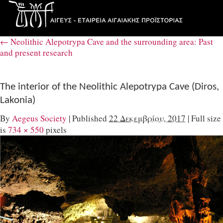
←
Neolithic Alepotrypa Cave and the surrounding area: Past
and present research
The interior of the Neolithic Alepotrypa Cave (Diros,
Lakonia)
By
Aegeus Society
|
Published
22 Δεκεμβρίου, 2017
|
Full size
is
734 × 550
pixels