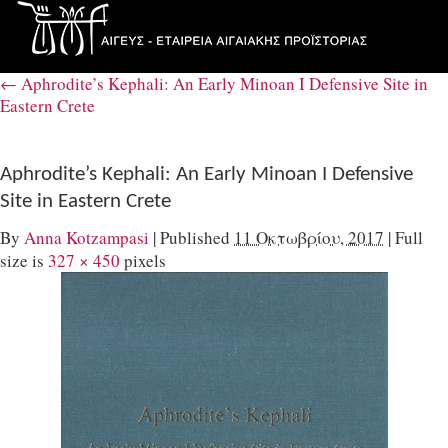
←
Aphrodite’s Kephali: An Early Minoan I Defensive Site in
Eastern Crete
Aphrodite’s Kephali: An Early Minoan I Defensive
Site in Eastern Crete
By
Anna Kotzampasi
|
Published
11 Οκτωβρίου, 2017
|
Full
size is
327 × 450
pixels